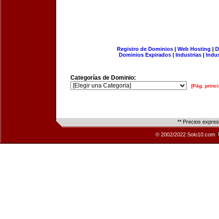
Registro de Dominios
|
Web Hosting
|
D
Dominios Expirados
|
Industrias
|
Indu
Categorías de Dominio:
[Pág. princi
** Precios expre
© 2002/2022 Solo10.com