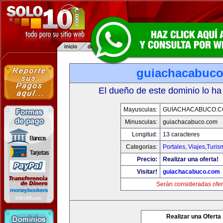
guiachacabuc
El dueño de este dominio lo ha
Mayusculas:
GUIACHACABUCO.
Minusculas:
guiachacabuco.com
Longitud:
13 caracteres
Categorias:
Portales
,
Viajes,Turi
Precio:
Realizar una oferta!
Visitar!
guiachacabuco.com
Serán consideradas ofer
Realizar una Oferta