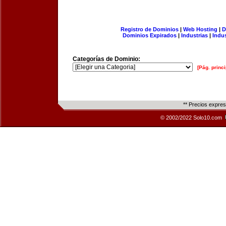
Registro de Dominios
|
Web Hosting
|
D
Dominios Expirados
|
Industrias
|
Indu
Categorías de Dominio:
[Pág. princi
** Precios expre
© 2002/2022 Solo10.com