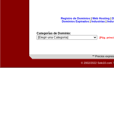
Registro de Dominios
|
Web Hosting
|
D
Dominios Expirados
|
Industrias
|
Indu
Categorías de Dominio:
[Pág. princi
** Precios expre
© 2002/2022 Solo10.com