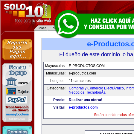
e-Productos.
El dueño de este dominio lo ha
Mayusculas:
E-PRODUCTOS.COM
Minusculas:
e-productos.com
Longitud:
11 caracteres
Categorias:
Compras y Comercio ElectrÃ³nico
,
Info
Negocios
,
TecnologÃ­a
Precio:
Realizar una oferta!
Visitar!
e-productos.com
Serán consideradas ofer