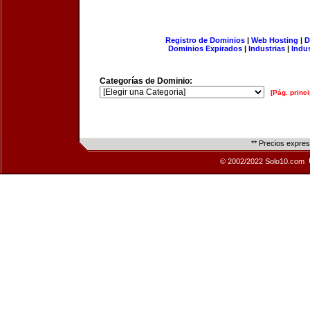
Registro de Dominios
|
Web Hosting
|
D
Dominios Expirados
|
Industrias
|
Indu
Categorías de Dominio:
[Pág. princi
** Precios expre
© 2002/2022 Solo10.com