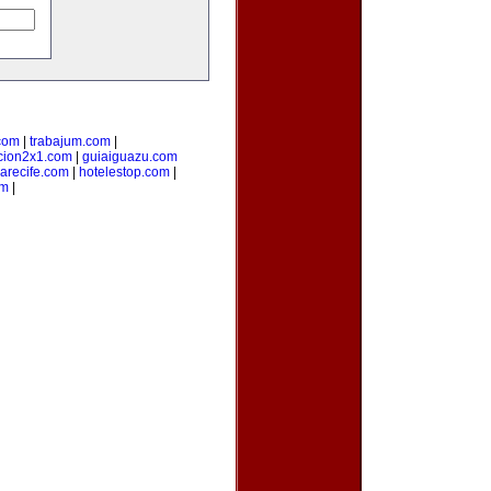
.com
|
trabajum.com
|
cion2x1.com
|
guiaiguazu.com
arecife.com
|
hotelestop.com
|
om
|