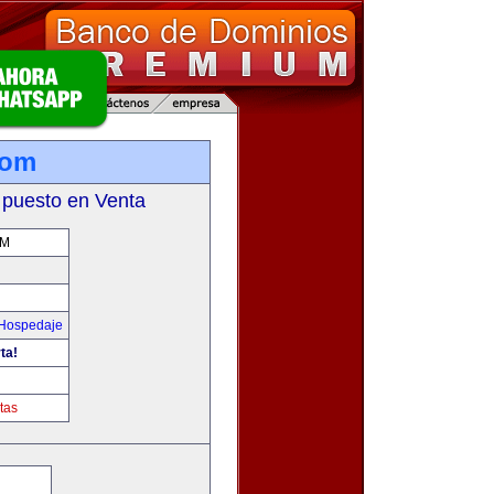
com
 puesto en Venta
OM
 Hospedaje
ta!
tas