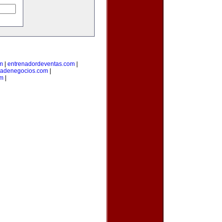
om
|
entrenadordeventas.com
|
iadenegocios.com
|
om
|