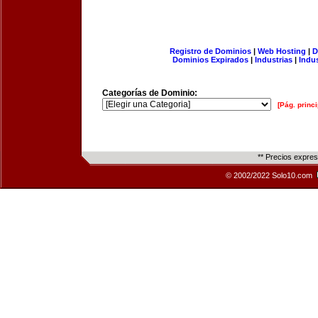
Registro de Dominios
|
Web Hosting
|
D
Dominios Expirados
|
Industrias
|
Indu
Categorías de Dominio:
[Pág. princi
** Precios expre
© 2002/2022 Solo10.com