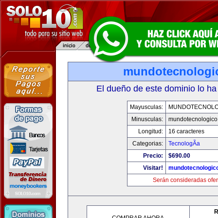
mundotecnologi
El dueño de este dominio lo ha
Mayusculas:
MUNDOTECNOLO
Minusculas:
mundotecnologico
Longitud:
16 caracteres
Categorias:
TecnologÃ­a
Precio:
$690.00
Visitar!
mundotecnologic
Serán consideradas ofer
R