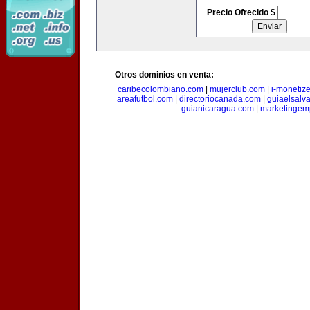
Precio Ofrecido $
Otros dominios en venta:
caribecolombiano.com
|
mujerclub.com
|
i-monetiz
areafutbol.com
|
directoriocanada.com
|
guiaelsalv
guianicaragua.com
|
marketingem