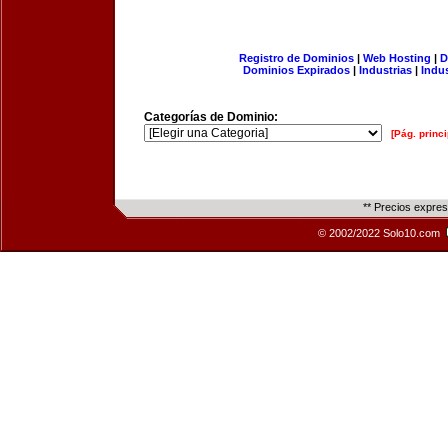
Registro de Dominios
|
Web Hosting
|
D
Dominios Expirados
|
Industrias
|
Indu
Categorías de Dominio:
[Pág. princi
** Precios expre
© 2002/2022 Solo10.com