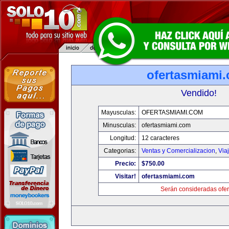
ofertasmiami
Vendido!
Mayusculas:
OFERTASMIAMI.COM
Minusculas:
ofertasmiami.com
Longitud:
12 caracteres
Categorias:
Ventas y Comercializacion
,
Via
Precio:
$750.00
Visitar!
ofertasmiami.com
Serán consideradas ofer