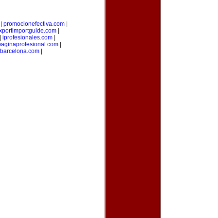
|
promocionefectiva.com
|
xportimportguide.com
|
|
iprofesionales.com
|
paginaprofesional.com
|
dbarcelona.com
|