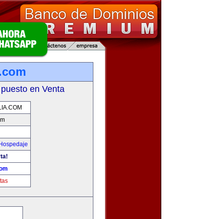
a.com
 puesto en Venta
LIA.COM
om
 Hospedaje
ta!
com
tas