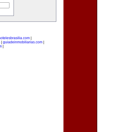
hotelesbrasilia.com
|
m
|
guiadeinmobiliarias.com
|
m
|