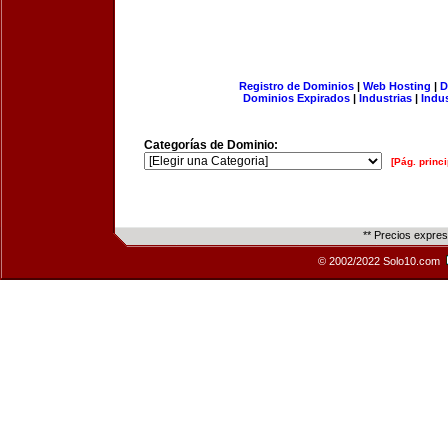
Registro de Dominios
|
Web Hosting
|
D
Dominios Expirados
|
Industrias
|
Indu
Categorías de Dominio:
[Pág. princi
** Precios expre
© 2002/2022 Solo10.com