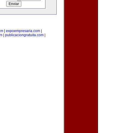
om
|
expoempresaria.com
|
om
|
publicaciongratuita.com
|