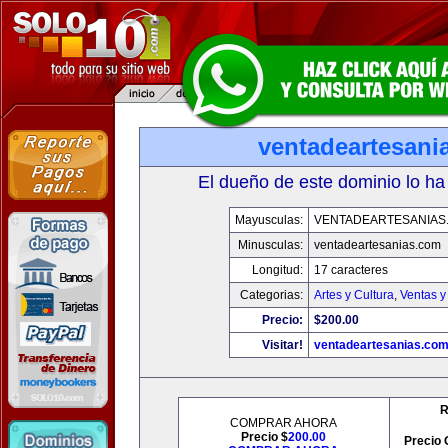
ventadeartesani
El dueño de este dominio lo ha
Mayusculas:
VENTADEARTESANIAS
Minusculas:
ventadeartesanias.com
Longitud:
17 caracteres
Categorias:
Artes y Cultura
,
Ventas y
Precio:
$200.00
Visitar!
ventadeartesanias.co
R
COMPRAR AHORA
Precio $
200.00
Precio 