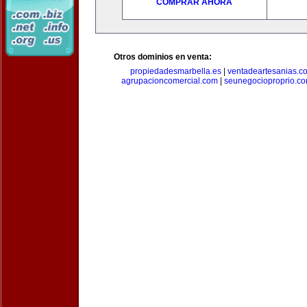
COMPRAR AHORA
Otros dominios en venta:
propiedadesmarbella.es
|
ventadeartesanias.c
agrupacioncomercial.com
|
seunegocioproprio.c