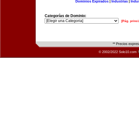
Dominios Expirados
|
Industrias
|
Indu
Categorías de Dominio:
[Pág. princi
** Precios expre
© 2002/2022 Solo10.com